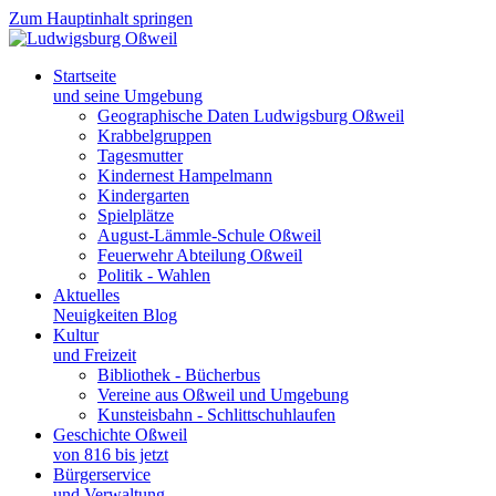
Zum Hauptinhalt springen
Startseite
und seine Umgebung
Geographische Daten Ludwigsburg Oßweil
Krabbelgruppen
Tagesmutter
Kindernest Hampelmann
Kindergarten
Spielplätze
August-Lämmle-Schule Oßweil
Feuerwehr Abteilung Oßweil
Politik - Wahlen
Aktuelles
Neuigkeiten Blog
Kultur
und Freizeit
Bibliothek - Bücherbus
Vereine aus Oßweil und Umgebung
Kunsteisbahn - Schlittschuhlaufen
Geschichte Oßweil
von 816 bis jetzt
Bürgerservice
und Verwaltung