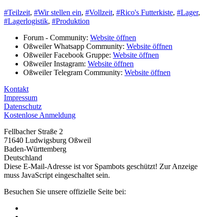
#Teilzeit
,
#Wir stellen ein
,
#Vollzeit
,
#Rico's Futterkiste
,
#Lager
,
#Lagerlogistik
,
#Produktion
Forum - Community:
Website öffnen
Oßweiler Whatsapp Community:
Website öffnen
Oßweiler Facebook Gruppe:
Website öffnen
Oßweiler Instagram:
Website öffnen
Oßweiler Telegram Community:
Website öffnen
Kontakt
Impressum
Datenschutz
Kostenlose Anmeldung
Fellbacher Straße 2
71640 Ludwigsburg Oßweil
Baden-Württemberg
Deutschland
Diese E-Mail-Adresse ist vor Spambots geschützt! Zur Anzeige
muss JavaScript eingeschaltet sein.
Besuchen Sie unsere offizielle Seite bei: