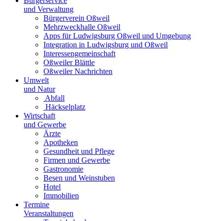
Bürgerservice
und Verwaltung
Bürgerverein Oßweil
Mehrzweckhalle Oßweil
Apps für Ludwigsburg Oßweil und Umgebung
Integration in Ludwigsburg und Oßweil
Interessengemeinschaft
Oßweiler Blättle
Oßweiler Nachrichten
Umwelt
und Natur
Abfall
Häckselplatz
Wirtschaft
und Gewerbe
Ärzte
Apotheken
Gesundheit und Pflege
Firmen und Gewerbe
Gastronomie
Besen und Weinstuben
Hotel
Immobilien
Termine
Veranstaltungen