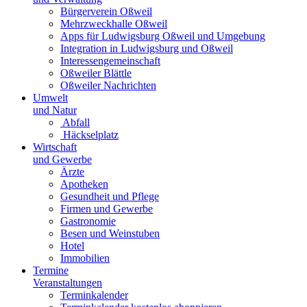
Bürgerverein Oßweil
Mehrzweckhalle Oßweil
Apps für Ludwigsburg Oßweil und Umgebung
Integration in Ludwigsburg und Oßweil
Interessengemeinschaft
Oßweiler Blättle
Oßweiler Nachrichten
Umwelt
und Natur
Abfall
Häckselplatz
Wirtschaft
und Gewerbe
Ärzte
Apotheken
Gesundheit und Pflege
Firmen und Gewerbe
Gastronomie
Besen und Weinstuben
Hotel
Immobilien
Termine
Veranstaltungen
Terminkalender