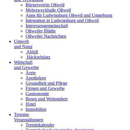
Bürgerverein Oßweil
Mehrzweckhalle Oßweil
Apps für Ludwigsburg Oßweil und Umgebung
Integration in Ludwigsburg und Oßweil
Interessengemeinschaft
Oßweiler Blättle
Oßweiler Nachrichten
Umwelt
und Natur
Abfall
Häckselplatz
Wirtschaft
und Gewerbe
Ärzte
Apotheken
Gesundheit und Pflege
Firmen und Gewerbe
Gastronomie
Besen und Weinstuben
Hotel
Immobilien
Termine
Veranstaltungen
Terminkalender