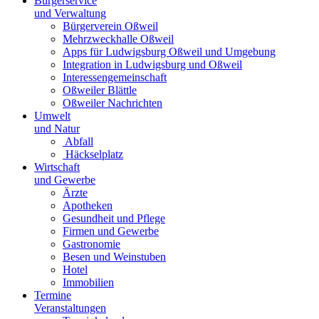
Bürgerservice
und Verwaltung
Bürgerverein Oßweil
Mehrzweckhalle Oßweil
Apps für Ludwigsburg Oßweil und Umgebung
Integration in Ludwigsburg und Oßweil
Interessengemeinschaft
Oßweiler Blättle
Oßweiler Nachrichten
Umwelt
und Natur
Abfall
Häckselplatz
Wirtschaft
und Gewerbe
Ärzte
Apotheken
Gesundheit und Pflege
Firmen und Gewerbe
Gastronomie
Besen und Weinstuben
Hotel
Immobilien
Termine
Veranstaltungen