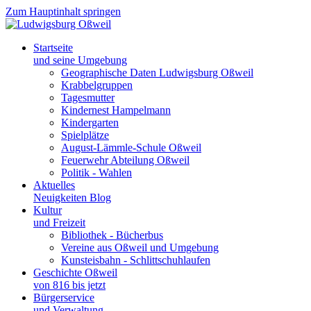
Zum Hauptinhalt springen
Startseite
und seine Umgebung
Geographische Daten Ludwigsburg Oßweil
Krabbelgruppen
Tagesmutter
Kindernest Hampelmann
Kindergarten
Spielplätze
August-Lämmle-Schule Oßweil
Feuerwehr Abteilung Oßweil
Politik - Wahlen
Aktuelles
Neuigkeiten Blog
Kultur
und Freizeit
Bibliothek - Bücherbus
Vereine aus Oßweil und Umgebung
Kunsteisbahn - Schlittschuhlaufen
Geschichte Oßweil
von 816 bis jetzt
Bürgerservice
und Verwaltung