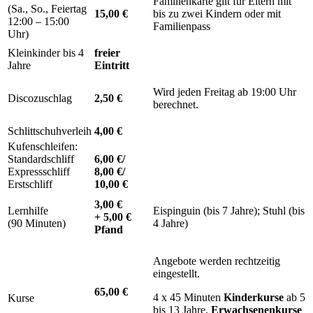
Familienkarte gilt für Eltern mit
(Sa., So., Feiertag
15,00 €
bis zu zwei Kindern oder mit
12:00 – 15:00
Familienpass
Uhr)
Kleinkinder bis 4
freier
Jahre
Eintritt
Wird jeden Freitag ab 19:00 Uhr
Discozuschlag
2,50 €
berechnet.
Schlittschuhverleih
4,00 €
Kufenschleifen:
Standardschliff
6,00 €/
Expressschliff
8,00 €/
Erstschliff
10,00 €
3,00 €
Lernhilfe
Eispinguin (bis 7 Jahre); Stuhl (bis
+ 5,00 €
(90 Minuten)
4 Jahre)
Pfand
Angebote werden rechtzeitig
eingestellt.
65,00 €
4 x 45 Minuten
Kinderkurse
ab 5
Kurse
bis 13 Jahre.
Erwachsenenkurse