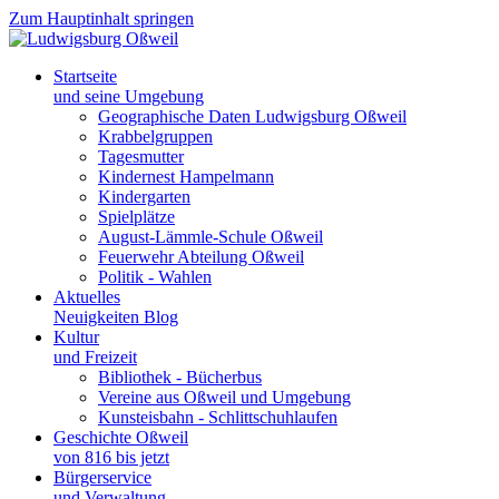
Zum Hauptinhalt springen
Startseite
und seine Umgebung
Geographische Daten Ludwigsburg Oßweil
Krabbelgruppen
Tagesmutter
Kindernest Hampelmann
Kindergarten
Spielplätze
August-Lämmle-Schule Oßweil
Feuerwehr Abteilung Oßweil
Politik - Wahlen
Aktuelles
Neuigkeiten Blog
Kultur
und Freizeit
Bibliothek - Bücherbus
Vereine aus Oßweil und Umgebung
Kunsteisbahn - Schlittschuhlaufen
Geschichte Oßweil
von 816 bis jetzt
Bürgerservice
und Verwaltung