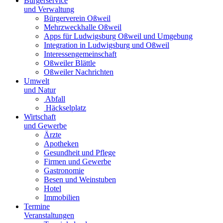
Bürgerservice
und Verwaltung
Bürgerverein Oßweil
Mehrzweckhalle Oßweil
Apps für Ludwigsburg Oßweil und Umgebung
Integration in Ludwigsburg und Oßweil
Interessengemeinschaft
Oßweiler Blättle
Oßweiler Nachrichten
Umwelt
und Natur
Abfall
Häckselplatz
Wirtschaft
und Gewerbe
Ärzte
Apotheken
Gesundheit und Pflege
Firmen und Gewerbe
Gastronomie
Besen und Weinstuben
Hotel
Immobilien
Termine
Veranstaltungen