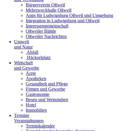
Bürgerverein Oßweil
Mehrzweckhalle Oßweil
Apps für Ludwigsburg Oßweil und Umgebung
Integration in Ludwigsburg und Oßweil
Interessengemeinschaft
Oßweiler Blättle
Oßweiler Nachrichten
Umwelt
und Natur
Abfall
Häckselplatz
Wirtschaft
und Gewerbe
Ärzte
Apotheken
Gesundheit und Pflege
Firmen und Gewerbe
Gastronomie
Besen und Weinstuben
Hotel
Immobilien
Termine
Veranstaltungen
Terminkalender